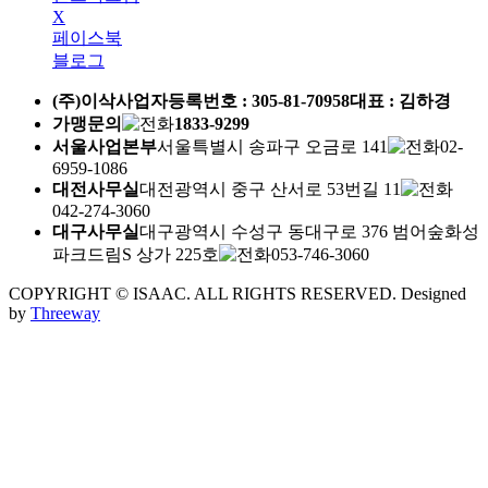
X
페이스북
블로그
(주)이삭
사업자등록번호 :
305-81-70958
대표 : 김하경
가맹문의
1833-9299
서울사업본부
서울특별시 송파구 오금로 141
02-
6959-1086
대전사무실
대전광역시 중구 산서로 53번길 11
042-274-3060
대구사무실
대구광역시 수성구 동대구로 376 범어숲화성
파크드림S 상가 225호
053-746-3060
COPYRIGHT © ISAAC. ALL RIGHTS RESERVED.
Designed
by
Threeway