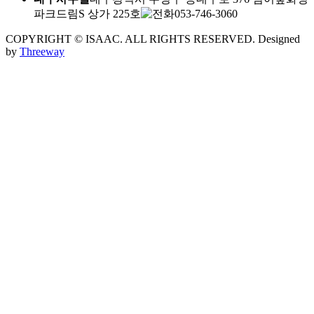
파크드림S 상가 225호
053-746-3060
COPYRIGHT © ISAAC. ALL RIGHTS RESERVED.
Designed
by
Threeway