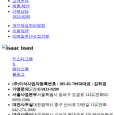
고객문의
제휴/제안
가맹상담
1833-9299
개인정보처리방침
이용약관
이메일무단수집거부
인스타그램
X
페이스북
블로그
(주)이삭
사업자등록번호 :
305-81-70958
대표 : 김하경
가맹문의
1833-9299
서울사업본부
서울특별시 송파구 오금로 141
02-
6959-1086
대전사무실
대전광역시 중구 산서로 53번길 11
042-274-3060
대구사무실
대구광역시 수성구 동대구로 376 범어숲화성