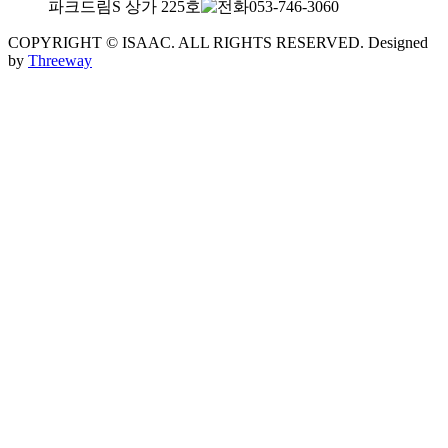
파크드림S 상가 225호
053-746-3060
COPYRIGHT © ISAAC. ALL RIGHTS RESERVED.
Designed
by
Threeway