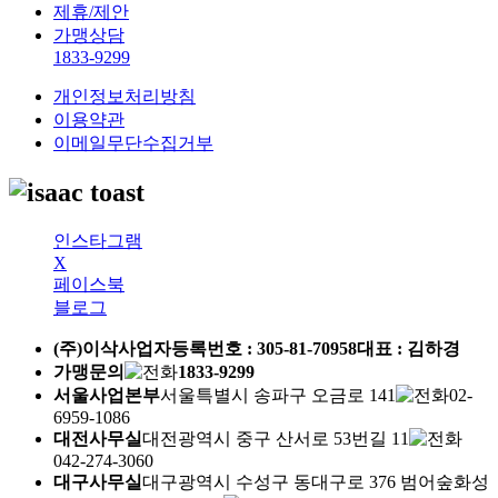
제휴/제안
가맹상담
1833-9299
개인정보처리방침
이용약관
이메일무단수집거부
인스타그램
X
페이스북
블로그
(주)이삭
사업자등록번호 :
305-81-70958
대표 : 김하경
가맹문의
1833-9299
서울사업본부
서울특별시 송파구 오금로 141
02-
6959-1086
대전사무실
대전광역시 중구 산서로 53번길 11
042-274-3060
대구사무실
대구광역시 수성구 동대구로 376 범어숲화성