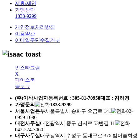
제휴/제안
가맹상담
1833-9299
개인정보처리방침
이용약관
이메일무단수집거부
인스타그램
X
페이스북
블로그
(주)이삭
사업자등록번호 :
305-81-70958
대표 : 김하경
가맹문의
1833-9299
서울사업본부
서울특별시 송파구 오금로 141
02-
6959-1086
대전사무실
대전광역시 중구 산서로 53번길 11
042-274-3060
대구사무실
대구광역시 수성구 동대구로 376 범어숲화성