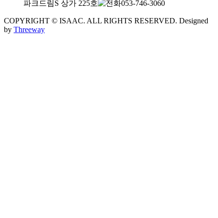
파크드림S 상가 225호
053-746-3060
COPYRIGHT © ISAAC. ALL RIGHTS RESERVED.
Designed
by
Threeway