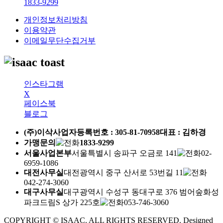
1833-9299
개인정보처리방침
이용약관
이메일무단수집거부
인스타그램
X
페이스북
블로그
(주)이삭
사업자등록번호 :
305-81-70958
대표 : 김하경
가맹문의
1833-9299
서울사업본부
서울특별시 송파구 오금로 141
02-
6959-1086
대전사무실
대전광역시 중구 산서로 53번길 11
042-274-3060
대구사무실
대구광역시 수성구 동대구로 376 범어숲화성
파크드림S 상가 225호
053-746-3060
COPYRIGHT © ISAAC. ALL RIGHTS RESERVED.
Designed