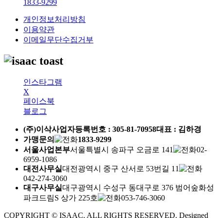
1833-9299
개인정보처리방침
이용약관
이메일무단수집거부
인스타그램
X
페이스북
블로그
(주)이삭
사업자등록번호 :
305-81-70958
대표 : 김하경
가맹문의
1833-9299
서울사업본부
서울특별시 송파구 오금로 141
02-
6959-1086
대전사무실
대전광역시 중구 산서로 53번길 11
042-274-3060
대구사무실
대구광역시 수성구 동대구로 376 범어숲화성
파크드림S 상가 225호
053-746-3060
COPYRIGHT © ISAAC. ALL RIGHTS RESERVED.
Designed