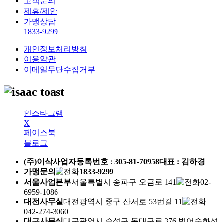
고객문의
제휴/제안
가맹상담
1833-9299
개인정보처리방침
이용약관
이메일무단수집거부
인스타그램
X
페이스북
블로그
(주)이삭
사업자등록번호 :
305-81-70958
대표 : 김하경
가맹문의
1833-9299
서울사업본부
서울특별시 송파구 오금로 141
02-
6959-1086
대전사무실
대전광역시 중구 산서로 53번길 11
042-274-3060
대구사무실
대구광역시 수성구 동대구로 376 범어숲화성