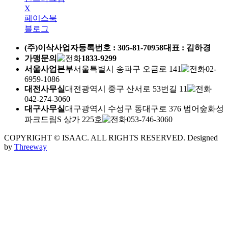
X
페이스북
블로그
(주)이삭
사업자등록번호 :
305-81-70958
대표 : 김하경
가맹문의
1833-9299
서울사업본부
서울특별시 송파구 오금로 141
02-
6959-1086
대전사무실
대전광역시 중구 산서로 53번길 11
042-274-3060
대구사무실
대구광역시 수성구 동대구로 376 범어숲화성
파크드림S 상가 225호
053-746-3060
COPYRIGHT © ISAAC. ALL RIGHTS RESERVED.
Designed
by
Threeway