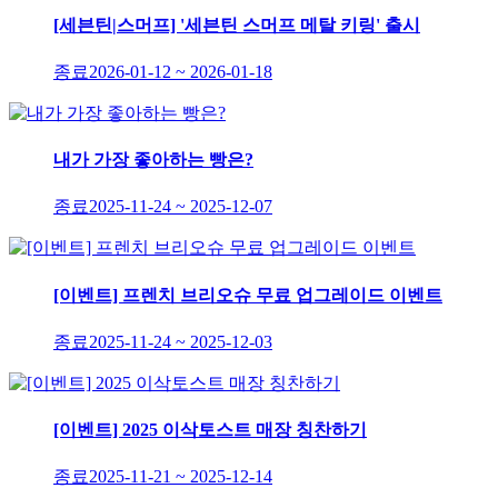
[세븐틴|스머프] '세븐틴 스머프 메탈 키링' 출시
종료
2026-01-12 ~ 2026-01-18
내가 가장 좋아하는 빵은?
종료
2025-11-24 ~ 2025-12-07
[이벤트] 프렌치 브리오슈 무료 업그레이드 이벤트
종료
2025-11-24 ~ 2025-12-03
[이벤트] 2025 이삭토스트 매장 칭찬하기
종료
2025-11-21 ~ 2025-12-14