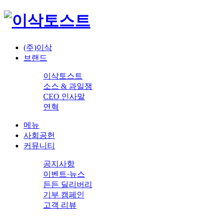
(주)이삭
브랜드
이삭토스트
소스 & 과일잼
CEO 인사말
연혁
메뉴
사회공헌
커뮤니티
공지사항
이벤트·뉴스
든든 딜리버리
기부 캠페인
고객 리뷰