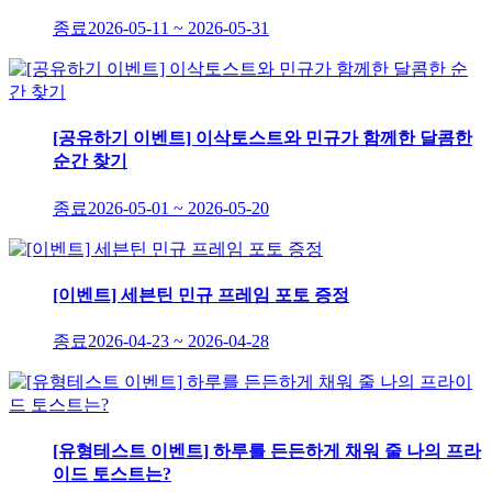
종료
2026-05-11 ~ 2026-05-31
[공유하기 이벤트] 이삭토스트와 민규가 함께한 달콤한
순간 찾기
종료
2026-05-01 ~ 2026-05-20
[이벤트] 세븐틴 민규 프레임 포토 증정
종료
2026-04-23 ~ 2026-04-28
[유형테스트 이벤트] 하루를 든든하게 채워 줄 나의 프라
이드 토스트는?