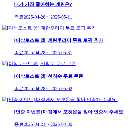
내가 가장 좋아하는 계란은?
종료
2025-04-28 ~ 2025-05-11
[이삭토스트 앱] 계란후라이 무료 토핑 추가
종료
2025-04-28 ~ 2025-05-31
[이삭토스트 앱] 선착순 무료 쿠폰
종료
2025-04-28 ~ 2025-05-02
[인증 이벤트] 매장에서 포켓몬을 찾아 인증해 주세요!
종료
2025-04-21 ~ 2025-04-30