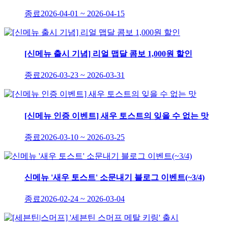
종료
2026-04-01 ~ 2026-04-15
[신메뉴 출시 기념] 리얼 맵달 콤보 1,000원 할인
종료
2026-03-23 ~ 2026-03-31
[신메뉴 인증 이벤트] 새우 토스트의 잊을 수 없는 맛
종료
2026-03-10 ~ 2026-03-25
신메뉴 '새우 토스트' 소문내기 블로그 이벤트(~3/4)
종료
2026-02-24 ~ 2026-03-04