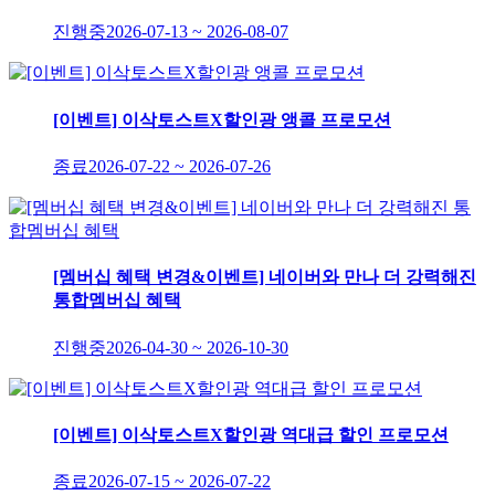
진행중
2026-07-13 ~ 2026-08-07
[이벤트] 이삭토스트X할인광 앵콜 프로모션
종료
2026-07-22 ~ 2026-07-26
[멤버십 혜택 변경&이벤트] 네이버와 만나 더 강력해진
통합멤버십 혜택
진행중
2026-04-30 ~ 2026-10-30
[이벤트] 이삭토스트X할인광 역대급 할인 프로모션
종료
2026-07-15 ~ 2026-07-22