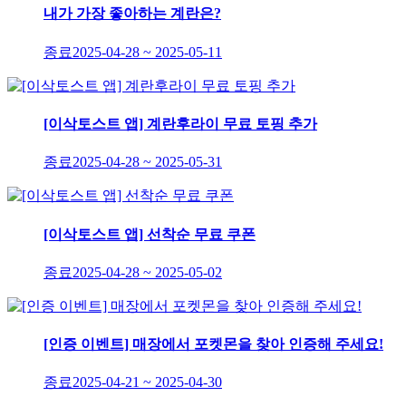
내가 가장 좋아하는 계란은?
종료
2025-04-28 ~ 2025-05-11
[이삭토스트 앱] 계란후라이 무료 토핑 추가
종료
2025-04-28 ~ 2025-05-31
[이삭토스트 앱] 선착순 무료 쿠폰
종료
2025-04-28 ~ 2025-05-02
[인증 이벤트] 매장에서 포켓몬을 찾아 인증해 주세요!
종료
2025-04-21 ~ 2025-04-30