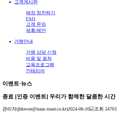
고객게시판
매장 칭찬하기
FAQ
고객 문의
제휴/제안
가맹안내
가맹 상담 신청
비용 및 절차
교육프로그램
인테리어
이벤트·뉴스
종료
[인증 이벤트] 우리가 함께한 달콤한 시간
관리자
(jhkwon@isaac-toast.co.kr)
2024-06-10
24703