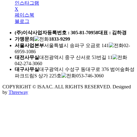
인스타그램
X
페이스북
블로그
(주)이삭
사업자등록번호 :
305-81-70958
대표 : 김하경
가맹문의
1833-9299
서울사업본부
서울특별시 송파구 오금로 141
02-
6959-1086
대전사무실
대전광역시 중구 산서로 53번길 11
042-274-3060
대구사무실
대구광역시 수성구 동대구로 376 범어숲화성
파크드림S 상가 225호
053-746-3060
COPYRIGHT © ISAAC. ALL RIGHTS RESERVED.
Designed
by
Threeway