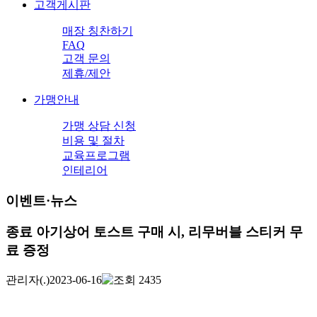
고객게시판
매장 칭찬하기
FAQ
고객 문의
제휴/제안
가맹안내
가맹 상담 신청
비용 및 절차
교육프로그램
인테리어
이벤트·뉴스
종료
아기상어 토스트 구매 시, 리무버블 스티커 무
료 증정
관리자
(.)
2023-06-16
2435