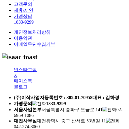
고객문의
제휴/제안
가맹상담
1833-9299
개인정보처리방침
이용약관
이메일무단수집거부
인스타그램
X
페이스북
블로그
(주)이삭
사업자등록번호 :
305-81-70958
대표 : 김하경
가맹문의
1833-9299
서울사업본부
서울특별시 송파구 오금로 141
02-
6959-1086
대전사무실
대전광역시 중구 산서로 53번길 11
042-274-3060