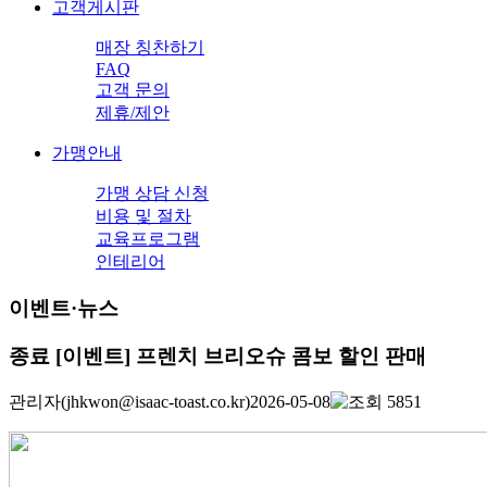
고객게시판
매장 칭찬하기
FAQ
고객 문의
제휴/제안
가맹안내
가맹 상담 신청
비용 및 절차
교육프로그램
인테리어
이벤트·뉴스
종료
[이벤트] 프렌치 브리오슈 콤보 할인 판매
관리자
(jhkwon@isaac-toast.co.kr)
2026-05-08
5851