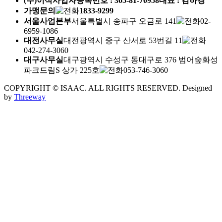
(주)이삭
사업자등록번호 :
305-81-70958
대표 : 김하경
가맹문의
1833-9299
서울사업본부
서울특별시 송파구 오금로 141
02-
6959-1086
대전사무실
대전광역시 중구 산서로 53번길 11
042-274-3060
대구사무실
대구광역시 수성구 동대구로 376 범어숲화성
파크드림S 상가 225호
053-746-3060
COPYRIGHT © ISAAC. ALL RIGHTS RESERVED.
Designed
by
Threeway