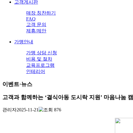
고객게시판
매장 칭찬하기
FAQ
고객 문의
제휴/제안
가맹안내
가맹 상담 신청
비용 및 절차
교육프로그램
인테리어
이벤트·뉴스
고객과 함께하는 ‘결식아동 도시락 지원’ 마음나눔 
관리자
2025-11-21
876