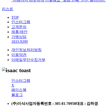
“마음까지 따듯하게 전달해요” 일곱 번째 ‘든든 딜러버리
리스트
TOP
인스타그램
고객문의
제휴/제안
가맹상담
1833-9299
개인정보처리방침
이용약관
이메일무단수집거부
인스타그램
X
페이스북
블로그
(주)이삭
사업자등록번호 :
305-81-70958
대표 : 김하경