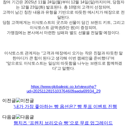
참여 기간은 2025년 11월 24일(월)부터 12월 14일(일)까지이며, 당첨자
는 12월 23일(화) 발표된다. 총 10명의 고객이 선정되며,
고객이 남긴 칭찬 내용과 유형을 기반으로 따듯한 메시지가 매장으로 전
달된다.
당첨 고객에게는 이삭토스트의 굿즈와 선물이 담긴 브랜드 키트, 그리고
이삭토스트 금액권(5만 원)이 증정되며,
가맹점에는 본사에서 마련한 상패와 별도 선물을 전달할 예정이다.
이삭토스트 관계자는 “고객과 매장에서 오가는 작은 친절과 따듯한 말
한마디가 큰 힘이 된다고 생각해 이번 캠페인을 준비했다”며
“앞으로도 이삭토스트는 일상의 따듯함을 나누는 브랜드로 함께하겠
다”고 말했다.
https://www.globalepic.co.kr/view.php?
ud=2025112815103764609aeda69934_29
이전글
'내가 가장 좋아하는 빵 옵션은?' 빵 투표 이벤트 진행
다음글
햄치즈 ‘프렌치 브리오슈 빵’으로 무료 업그레이드