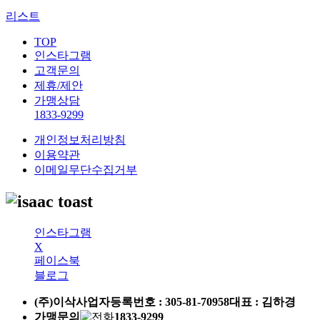
리스트
TOP
인스타그램
고객문의
제휴/제안
가맹상담
1833-9299
개인정보처리방침
이용약관
이메일무단수집거부
인스타그램
X
페이스북
블로그
(주)이삭
사업자등록번호 :
305-81-70958
대표 : 김하경
가맹문의
1833-9299