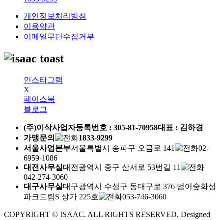
개인정보처리방침
이용약관
이메일무단수집거부
인스타그램
X
페이스북
블로그
(주)이삭
사업자등록번호 :
305-81-70958
대표 : 김하경
가맹문의
1833-9299
서울사업본부
서울특별시 송파구 오금로 141
02-
6959-1086
대전사무실
대전광역시 중구 산서로 53번길 11
042-274-3060
대구사무실
대구광역시 수성구 동대구로 376 범어숲화성
파크드림S 상가 225호
053-746-3060
COPYRIGHT © ISAAC. ALL RIGHTS RESERVED.
Designed