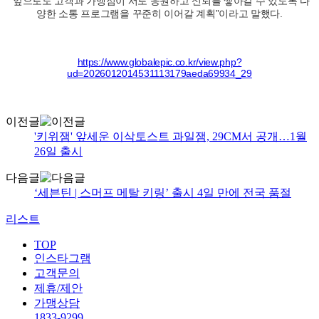
“앞으로도 고객과 가맹점이 서로 응원하고 신뢰를 쌓아갈 수 있도록 다
양한 소통 프로그램을 꾸준히 이어갈 계획”이라고 말했다.
https://www.globalepic.co.kr/view.php?
ud=2026012014531113179aeda69934_29
이전글
'키위잼' 앞세운 이삭토스트 과일잼, 29CM서 공개…1월
26일 출시
다음글
‘세븐틴 | 스머프 메탈 키링’ 출시 4일 만에 전국 품절
리스트
TOP
인스타그램
고객문의
제휴/제안
가맹상담
1833-9299