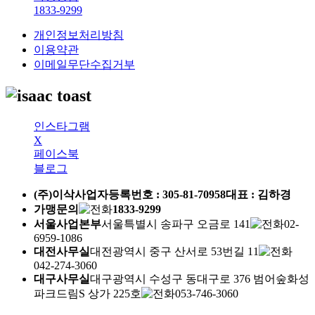
1833-9299
개인정보처리방침
이용약관
이메일무단수집거부
인스타그램
X
페이스북
블로그
(주)이삭
사업자등록번호 :
305-81-70958
대표 : 김하경
가맹문의
1833-9299
서울사업본부
서울특별시 송파구 오금로 141
02-
6959-1086
대전사무실
대전광역시 중구 산서로 53번길 11
042-274-3060
대구사무실
대구광역시 수성구 동대구로 376 범어숲화성
파크드림S 상가 225호
053-746-3060