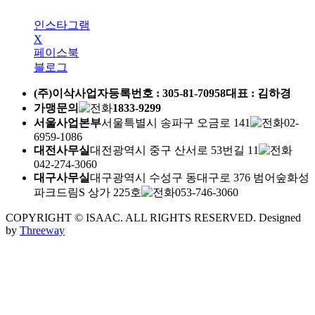
인스타그램
X
페이스북
블로그
(주)이삭
사업자등록번호 :
305-81-70958
대표 : 김하경
가맹문의
1833-9299
서울사업본부
서울특별시 송파구 오금로 141
02-
6959-1086
대전사무실
대전광역시 중구 산서로 53번길 11
042-274-3060
대구사무실
대구광역시 수성구 동대구로 376 범어숲화성
파크드림S 상가 225호
053-746-3060
COPYRIGHT © ISAAC. ALL RIGHTS RESERVED.
Designed
by
Threeway