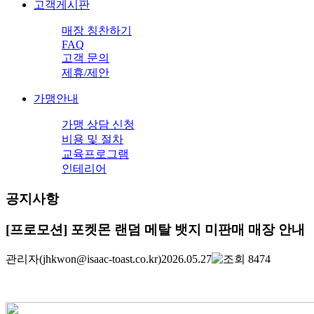
고객게시판
매장 칭찬하기
FAQ
고객 문의
제휴/제안
가맹안내
가맹 상담 신청
비용 및 절차
교육프로그램
인테리어
공지사항
[프로모션] 포켓몬 랜덤 메탈 뱃지 미판매 매장 안내
관리자
(jhkwon@isaac-toast.co.kr)
2026.05.27
8474