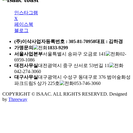
인스타그램
X
페이스북
블로그
(주)이삭
사업자등록번호 :
305-81-70958
대표 : 김하경
가맹문의
1833-9299
서울사업본부
서울특별시 송파구 오금로 141
02-
6959-1086
대전사무실
대전광역시 중구 산서로 53번길 11
042-274-3060
대구사무실
대구광역시 수성구 동대구로 376 범어숲화성
파크드림S 상가 225호
053-746-3060
COPYRIGHT © ISAAC. ALL RIGHTS RESERVED.
Designed
by
Threeway