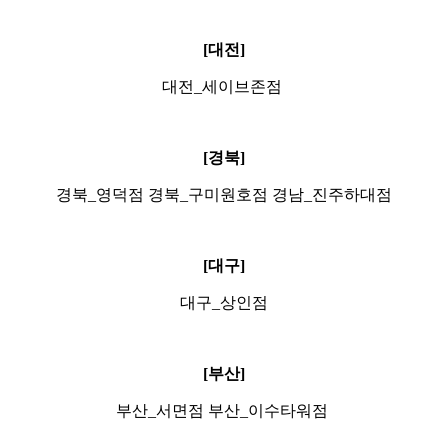
[대전]
대전_세이브존점
[경북]
경북_영덕점 경북_구미원호점 경남_진주하대점
[대구]
대구_상인점
[부산]
부산_서면점 부산_이수타워점