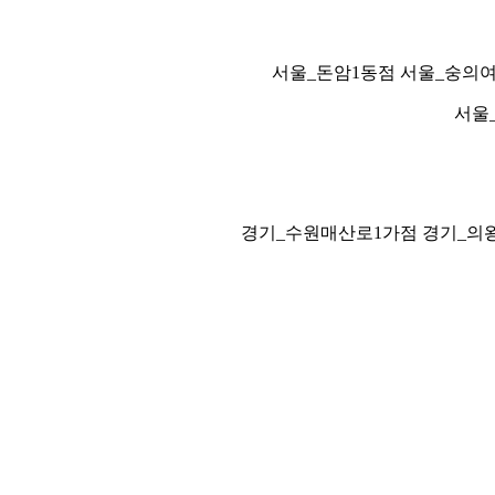
서울_돈암1동점 서울_숭의
서울
경기_수원매산로1가점 경기_의