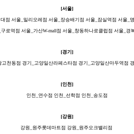
[서울]
여대점 서울_밀리오레점 서울_장승배기점 서울_잠실역점 서울_
_구로역점 서울_가산W-mall점 서울_창동하나로클럽점 서울_경
[경기]
왕고천동점 경기_고양일산라페스타점 경기_고양일산마두역점 
[인천]
인천_연수점 인천_선학점 인천_송도점
[강원]
강원_원주롯데마트점 강원_원주오크밸리점