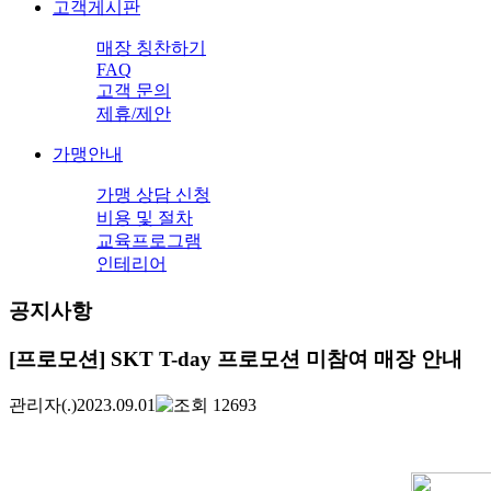
고객게시판
매장 칭찬하기
FAQ
고객 문의
제휴/제안
가맹안내
가맹 상담 신청
비용 및 절차
교육프로그램
인테리어
공지사항
[프로모션] SKT T-day 프로모션 미참여 매장 안내
관리자
(.)
2023.09.01
12693