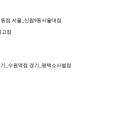
명동점 서울_신림9동서울대점
복고점
경기_수원역점 경기_평택소사벌점