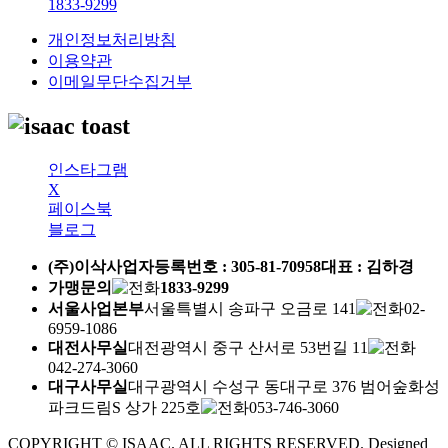
1833-9299
개인정보처리방침
이용약관
이메일무단수집거부
인스타그램
X
페이스북
블로그
(주)이삭
사업자등록번호 :
305-81-70958
대표 : 김하경
가맹문의
1833-9299
서울사업본부
서울특별시 송파구 오금로 141
02-
6959-1086
대전사무실
대전광역시 중구 산서로 53번길 11
042-274-3060
대구사무실
대구광역시 수성구 동대구로 376 범어숲화성
파크드림S 상가 225호
053-746-3060
COPYRIGHT © ISAAC. ALL RIGHTS RESERVED.
Designed