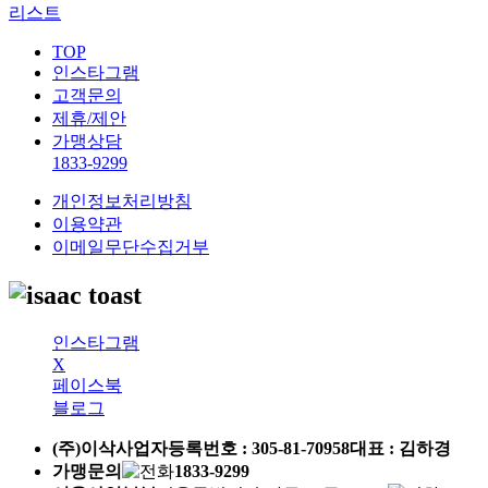
리스트
TOP
인스타그램
고객문의
제휴/제안
가맹상담
1833-9299
개인정보처리방침
이용약관
이메일무단수집거부
인스타그램
X
페이스북
블로그
(주)이삭
사업자등록번호 :
305-81-70958
대표 : 김하경
가맹문의
1833-9299