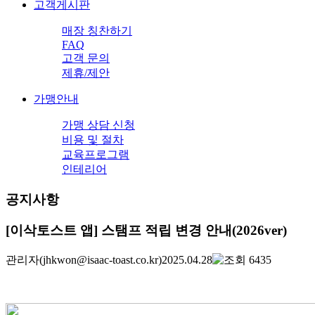
고객게시판
매장 칭찬하기
FAQ
고객 문의
제휴/제안
가맹안내
가맹 상담 신청
비용 및 절차
교육프로그램
인테리어
공지사항
[이삭토스트 앱] 스탬프 적립 변경 안내(2026ver)
관리자
(jhkwon@isaac-toast.co.kr)
2025.04.28
6435