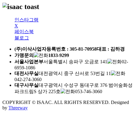
인스타그램
X
페이스북
블로그
(주)이삭
사업자등록번호 :
305-81-70958
대표 : 김하경
가맹문의
1833-9299
서울사업본부
서울특별시 송파구 오금로 141
02-
6959-1086
대전사무실
대전광역시 중구 산서로 53번길 11
042-274-3060
대구사무실
대구광역시 수성구 동대구로 376 범어숲화성
파크드림S 상가 225호
053-746-3060
COPYRIGHT © ISAAC. ALL RIGHTS RESERVED.
Designed
by
Threeway