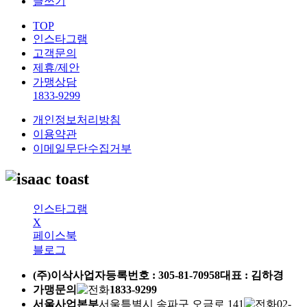
글쓰기
TOP
인스타그램
고객문의
제휴/제안
가맹상담
1833-9299
개인정보처리방침
이용약관
이메일무단수집거부
인스타그램
X
페이스북
블로그
(주)이삭
사업자등록번호 :
305-81-70958
대표 : 김하경
가맹문의
1833-9299
서울사업본부
서울특별시 송파구 오금로 141
02-