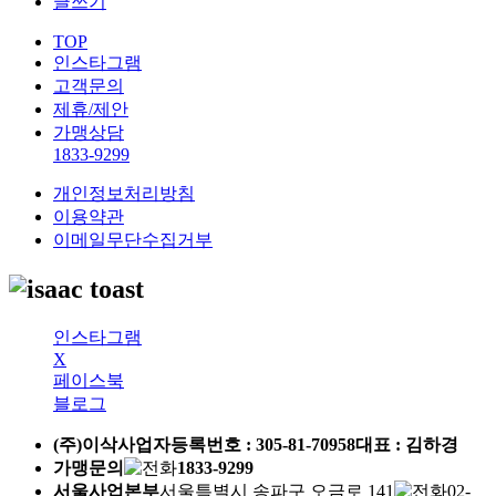
글쓰기
TOP
인스타그램
고객문의
제휴/제안
가맹상담
1833-9299
개인정보처리방침
이용약관
이메일무단수집거부
인스타그램
X
페이스북
블로그
(주)이삭
사업자등록번호 :
305-81-70958
대표 : 김하경
가맹문의
1833-9299
서울사업본부
서울특별시 송파구 오금로 141
02-