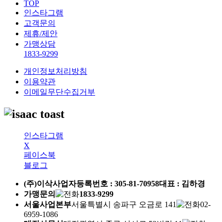
TOP
인스타그램
고객문의
제휴/제안
가맹상담
1833-9299
개인정보처리방침
이용약관
이메일무단수집거부
인스타그램
X
페이스북
블로그
(주)이삭
사업자등록번호 :
305-81-70958
대표 : 김하경
가맹문의
1833-9299
서울사업본부
서울특별시 송파구 오금로 141
02-
6959-1086