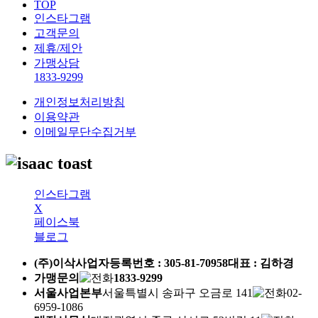
TOP
인스타그램
고객문의
제휴/제안
가맹상담
1833-9299
개인정보처리방침
이용약관
이메일무단수집거부
인스타그램
X
페이스북
블로그
(주)이삭
사업자등록번호 :
305-81-70958
대표 : 김하경
가맹문의
1833-9299
서울사업본부
서울특별시 송파구 오금로 141
02-
6959-1086