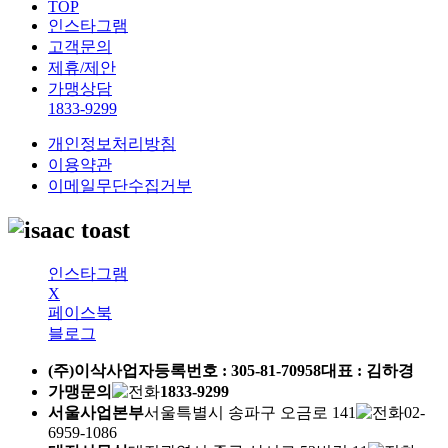
TOP
인스타그램
고객문의
제휴/제안
가맹상담
1833-9299
개인정보처리방침
이용약관
이메일무단수집거부
인스타그램
X
페이스북
블로그
(주)이삭
사업자등록번호 :
305-81-70958
대표 : 김하경
가맹문의
1833-9299
서울사업본부
서울특별시 송파구 오금로 141
02-
6959-1086