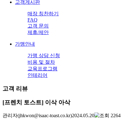
고객게시판
매장 칭찬하기
FAQ
고객 문의
제휴/제안
가맹안내
가맹 상담 신청
비용 및 절차
교육프로그램
인테리어
고객 리뷰
[프렌치 토스트] 이삭 아삭
관리자
(jhkwon@isaac-toast.co.kr)
2024.05.20
2264