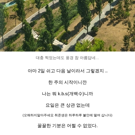
대충 찍었는데도 풍경 참 아름답네...
아마 2일 쉬고 다음 날이라서 그렇겠지 ..
한 주의 시작이니깐
나는 뭐 k.b.s(개백수)니까
요일은 큰 상관 없는데
(오해하지말아주세요 취준생은 하루하루 불안에 떨며 삽니다)
꿀꿀한 기분은 어쩔 수 없었다.