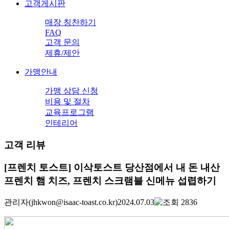
고객게시판
매장 칭찬하기
FAQ
고객 문의
제휴/제안
가맹안내
가맹 상담 신청
비용 및 절차
교육프로그램
인테리어
고객 리뷰
[프렌치 토스트] 이삭토스트 당산점에서 내 돈 내산
프렌치 햄 치즈, 프렌치 스크램블 신메뉴 섭렵하기
관리자
(jhkwon@isaac-toast.co.kr)
2024.07.03
2836