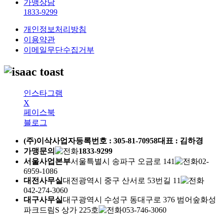
가맹상담
1833-9299
개인정보처리방침
이용약관
이메일무단수집거부
인스타그램
X
페이스북
블로그
(주)이삭
사업자등록번호 :
305-81-70958
대표 : 김하경
가맹문의
1833-9299
서울사업본부
서울특별시 송파구 오금로 141
02-
6959-1086
대전사무실
대전광역시 중구 산서로 53번길 11
042-274-3060
대구사무실
대구광역시 수성구 동대구로 376 범어숲화성
파크드림S 상가 225호
053-746-3060