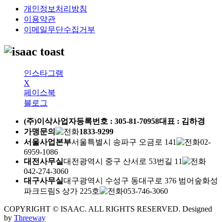
개인정보처리방침
이용약관
이메일무단수집거부
인스타그램
X
페이스북
블로그
(주)이삭
사업자등록번호 :
305-81-70958
대표 : 김하경
가맹문의
1833-9299
서울사업본부
서울특별시 송파구 오금로 141
02-
6959-1086
대전사무실
대전광역시 중구 산서로 53번길 11
042-274-3060
대구사무실
대구광역시 수성구 동대구로 376 범어숲화성
파크드림S 상가 225호
053-746-3060
COPYRIGHT © ISAAC. ALL RIGHTS RESERVED.
Designed
by
Threeway