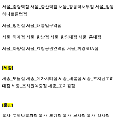
서울_중랑역점
서울_증산역점
서울_창동역서부점
서울_창동
하나로클럽점
서울_창천점
서울_태릉입구역점
서울_하계점
서울_한남점
서울_한양대점
서울_홍대점
서울_화양점
서울_효창공원앞역점
서울_휘경SDA점
[세종]
세종_도담점
세종_메가시티점 세종_새롬점 세종_조치원고려
대점 세종_조치원여중점
세종_조치원점
[울산]
울산_고래박물관점
울산_무거점
울산_복산점
울산_삼산점