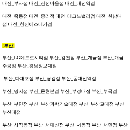
대전_부사점 대전_신선마을점 대전_대전역점
대전_죽동점 대전_중리점 대전_테크노밸리점 대전_한남대
점
대전_한신에스메카점
[부산]
부산_LG메트로시티점
부산_감천점 부산_개금점 부산_개금
주공점 부산_경남정보대점
부산_다대포점 부산_당감점 부산_동대신역점
부산_명지점 부산_문현본점 부산_부경대점 부산_부곡점
부산_부민점 부산_부산과학기술대점 부산_부산교대점 부산_
부산대점
부산_사직동점 부산_서대신점 부산_서동점 부산_서면점 부산