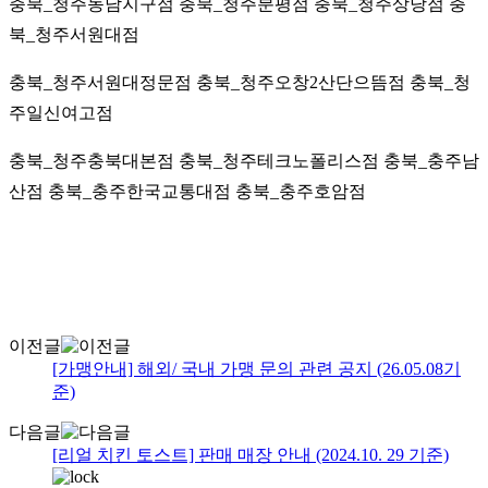
충북_청주동남지구점 충북_청주분평점 충북_청주상당점 충
북_청주서원대점
충북_청주서원대정문점 충북_청주오창2산단으뜸점 충북_청
주일신여고점
충북_청주충북대본점 충북_청주테크노폴리스점 충북_충주남
산점 충북_충주한국교통대점
충북_충주호암점
이전글
[가맹안내] 해외/ 국내 가맹 문의 관련 공지 (26.05.08기
준)
다음글
[리얼 치킨 토스트] 판매 매장 안내 (2024.10. 29 기준)