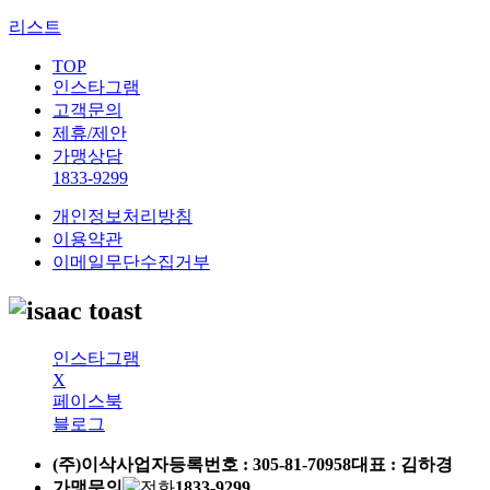
리스트
TOP
인스타그램
고객문의
제휴/제안
가맹상담
1833-9299
개인정보처리방침
이용약관
이메일무단수집거부
인스타그램
X
페이스북
블로그
(주)이삭
사업자등록번호 :
305-81-70958
대표 : 김하경
가맹문의
1833-9299