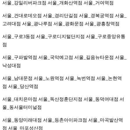
서울_강일리버파크점
서울_개화산역점
서울_거여역점
서울_건대로데오점
서울_경리단길점
서울_경복궁역점
서울_
고려대점
서울_광나루점 서울_광화문점 서울_광흥창역점
서울_구로3동점
서울_구로디지털단지점
서울_구로중앙유통
점
서울_구파발역점
서울_국악예고점
서울_길음뉴타운점
서울_
낙성대점
서울_남대문점
서울_노원역점
서울_녹번역점
서울_논현역
점
서울_당산역점
서울_대치은마점
서울_독산정훈단지점
서울_동덕여대점
서
울_동서울터미널점
서울_동양미래대점
서울_등촌아이파크점
서울_마곡발산역
점
서울_마포성산점