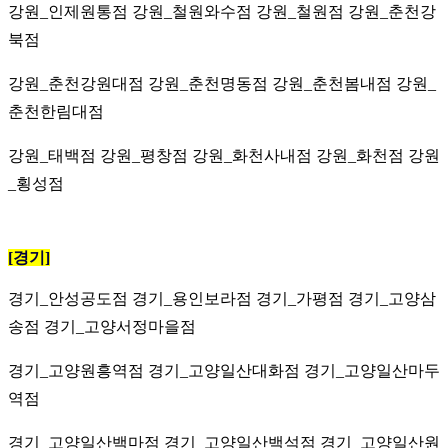
강원_인제원통점
강원_철원와수점
강원_철원점
강원_춘천강
북점
강원_춘천강원대점
강원_춘천명동점
강원_춘천봄내점
강원_
춘천한림대점
강원_태백점
강원_평창점
강원_화천사내점
강원_화천점
강원
_횡성점
[경기]
경기_안성공도점
경기_용인보라점 경기_가평점 경기_고양삼
송점 경기_고양서정마을점
경기_고양원흥역점 경기_고양일산대화점 경기_고양일산마두
역점
경기_고양일산백마점 경기_고양일산백석점 경기_고양일산원