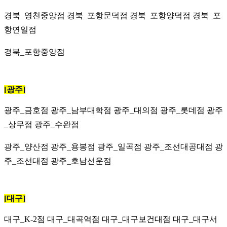
경북_영천중앙점 경북_포항문덕점 경북_포항양덕점 경북_포
항연일점
경북_포항중앙점
[광주]
광주_금호점
광주_남부대학점 광주_대의점 광주_롯데점 광주
_상무점 광주_수완점
광주_양산점 광주_용봉점 광주_일곡점 광주_조선대공대점 광
주_조선대점
광주_호남선운점
[대구]
대구_K-2점
대구_대곡역점 대구_대구보건대점 대구_대구서