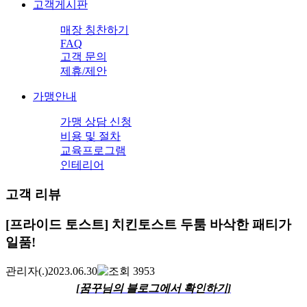
고객게시판
매장 칭찬하기
FAQ
고객 문의
제휴/제안
가맹안내
가맹 상담 신청
비용 및 절차
교육프로그램
인테리어
고객 리뷰
[프라이드 토스트] 치킨토스트 두툼 바삭한 패티가
일품!
관리자
(.)
2023.06.30
3953
[꿈꾸님의 블로그에서 확인하기
]