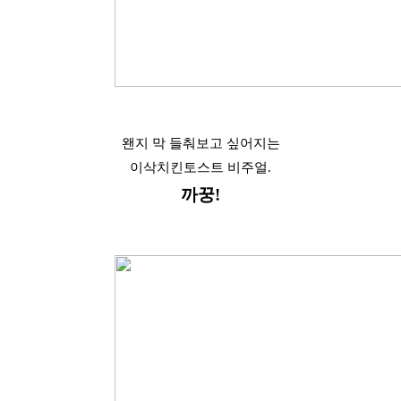
왠지 막 들춰보고 싶어지는
이삭치킨토스트 비주얼.
까꿍!