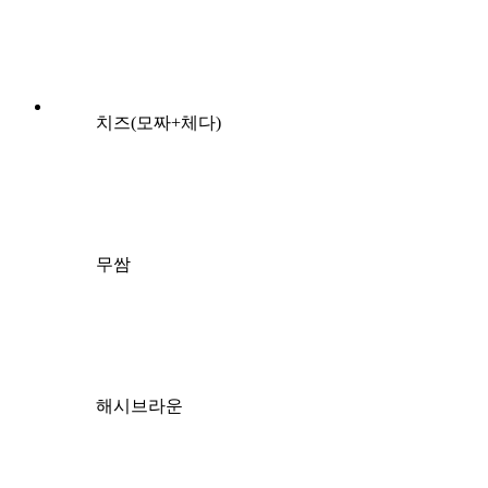
치즈(모짜+체다)
무쌈
해시브라운