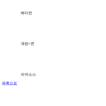
베이컨
계란+콘
피자소스
목록으로