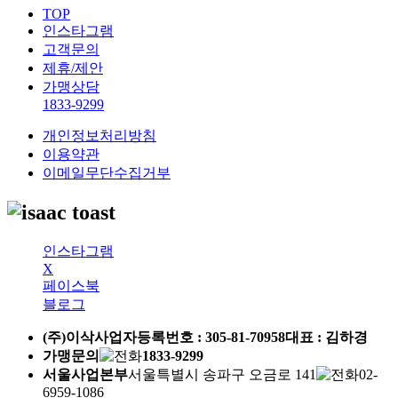
TOP
인스타그램
고객문의
제휴/제안
가맹상담
1833-9299
개인정보처리방침
이용약관
이메일무단수집거부
인스타그램
X
페이스북
블로그
(주)이삭
사업자등록번호 :
305-81-70958
대표 : 김하경
가맹문의
1833-9299
서울사업본부
서울특별시 송파구 오금로 141
02-
6959-1086