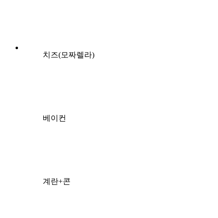
치즈(모짜렐라)
베이컨
계란+콘