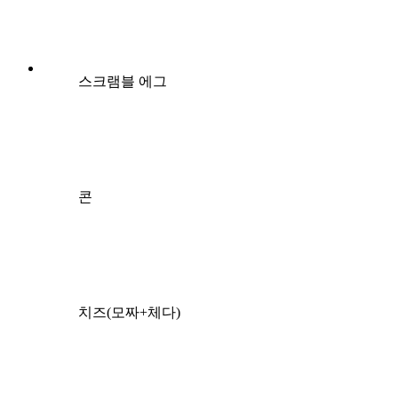
스크램블 에그
콘
치즈(모짜+체다)