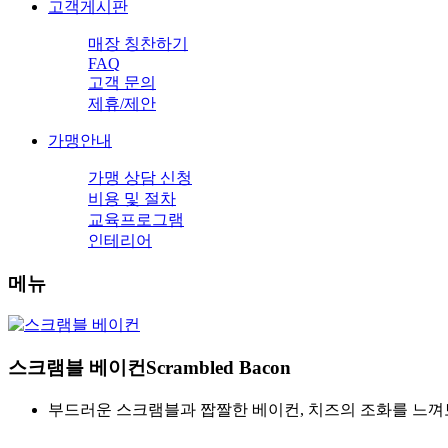
고객게시판
매장 칭찬하기
FAQ
고객 문의
제휴/제안
가맹안내
가맹 상담 신청
비용 및 절차
교육프로그램
인테리어
메뉴
스크램블 베이컨
Scrambled Bacon
부드러운 스크램블과 짭짤한 베이컨, 치즈의 조화를 느